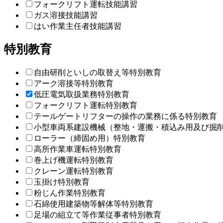
フォークリフト運転技能講習
ガス溶接技能講習
はい作業主任者技能講習
特別教育
自由研削といしの取替え等特別教育
アーク溶接等特別教育
低圧電気取扱業務特別教育
フォークリフト運転特別教育
テールゲートリフターの操作の業務に係る特別教育
小型車両系建設機械（整地・運搬・積込み用及び掘
ローラー（締固め用）特別教育
高所作業車運転特別教育
巻上げ機運転特別教育
クレーン運転特別教育
玉掛け特別教育
粉じん作業特別教育
石綿使用建築物等解体等特別教育
足場の組立て等作業従事者特別教育