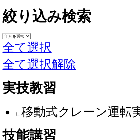
絞り込み検索
全て選択
全て選択解除
実技教習
移動式クレーン運転
技能講習