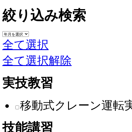
絞り込み検索
全て選択
全て選択解除
実技教習
移動式クレーン運転
技能講習