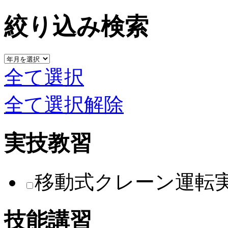
絞り込み検索
全て選択
全て選択解除
実技教習
移動式クレーン運転
技能講習