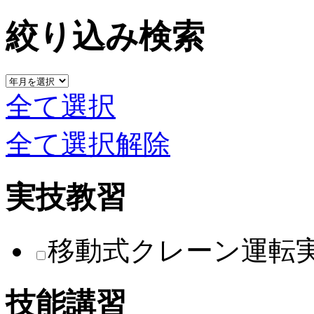
絞り込み検索
全て選択
全て選択解除
実技教習
移動式クレーン運転
技能講習