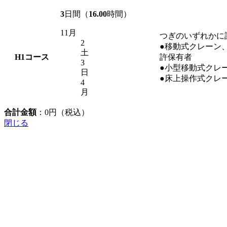
3
日間（
16.00
時間）
11月
つぎのいずれかに
2
●移動式クレーン
土
H1
コース
許保有者
3
●小型移動式クレ
日
●床上操作式クレ
4
月
合計金額
：
0
円（税込）
閉じる