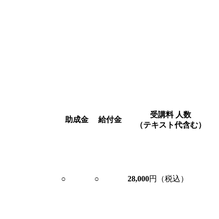
受講料
人数
助成金
給付金
（テキスト代含む）
○
○
28,000
円（税込）