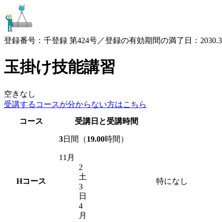
登録番号：千登録 第424号／登録の有効期間の満了日：2030.3.
玉掛け技能講習
空きなし
受講するコースが
分からない方はこちら
コース
受講日と受講時間
3
日間（
19.00
時間）
11月
2
土
H
コース
特になし
3
日
4
月