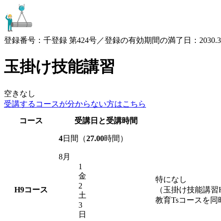
登録番号：千登録 第424号／登録の有効期間の満了日：2030.3.
玉掛け技能講習
空きなし
受講するコースが
分からない方はこちら
コース
受講日と受講時間
4
日間（
27.00
時間）
8月
1
金
特になし
2
H9
コース
（玉掛け技能講習
土
教育Tsコースを
3
日