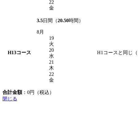
22
金
3.5
日間（
20.50
時間）
8月
19
火
20
H13
コース
H1コースと同じ
水
21
木
22
金
合計金額
：
0
円（税込）
閉じる