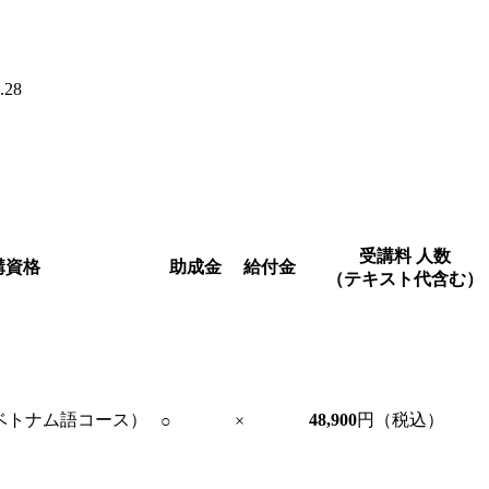
28
受講料
人数
講資格
助成金
給付金
（テキスト代含む）
ベトナム語コース）
48,900
円（税込）
○
×