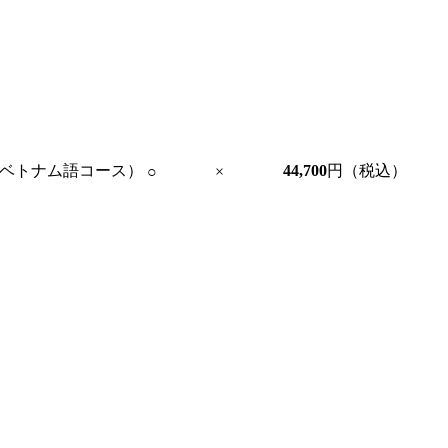
（ベトナム語コース）
44,700
円（税込）
○
×