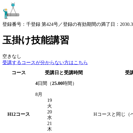
登録番号：千登録 第424号／登録の有効期間の満了日：2030.3.
玉掛け技能講習
空きなし
受講するコースが
分からない方はこちら
コース
受講日と受講時間
受
4
日間（
25.00
時間）
8月
19
火
20
H12
コース
Hコースと同じ（
水
21
木