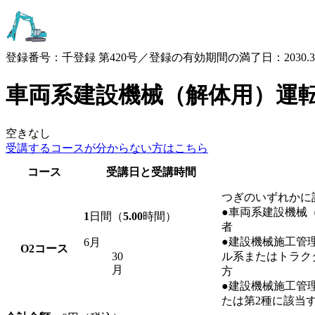
登録番号：千登録 第420号／登録の有効期間の満了日：2030.3.
車両系建設機械（解体用）運
空きなし
受講するコースが
分からない方はこちら
コース
受講日と受講時間
つぎのいずれかに
●車両系建設機械
1
日間（
5.00
時間）
者
●建設機械施工管
6月
O2
コース
30
ル系またはトラク
月
方
●建設機械施工管理
たは第2種に該当