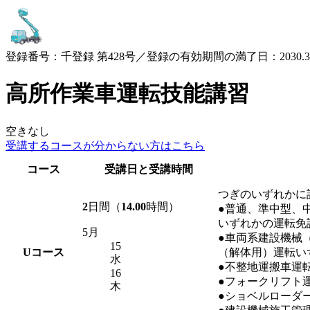
登録番号：千登録 第428号／登録の有効期間の満了日：2030.3.
高所作業車運転技能講習
空きなし
受講するコースが
分からない方はこちら
コース
受講日と受講時間
つぎのいずれかに
2
日間（
14.00
時間）
●普通、準中型、
いずれかの運転免
5月
●車両系建設機械
15
U
コース
（解体用）運転い
水
●不整地運搬車運
16
●フォークリフト
木
●ショベルローダ