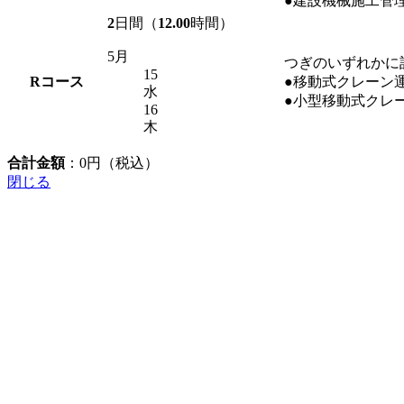
●建設機械施工管
2
日間（
12.00
時間）
5月
つぎのいずれかに
15
R
コース
●移動式クレーン
水
●小型移動式クレ
16
木
合計金額
：
0
円（税込）
閉じる