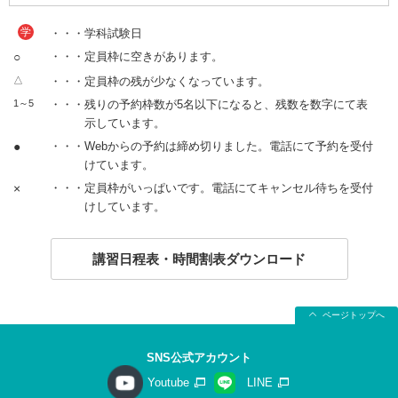
学
・・・学科試験日
○
・・・定員枠に空きがあります。
△
・・・定員枠の残が少なくなっています。
1～5
・・・残りの予約枠数が5名以下になると、残数を数字にて表
示しています。
●
・・・Webからの予約は締め切りました。電話にて予約を受付
けています。
×
・・・定員枠がいっぱいです。電話にてキャンセル待ちを受付
けしています。
講習日程表・時間割表ダウンロード
ページトップへ
SNS公式アカウント
Youtube
LINE