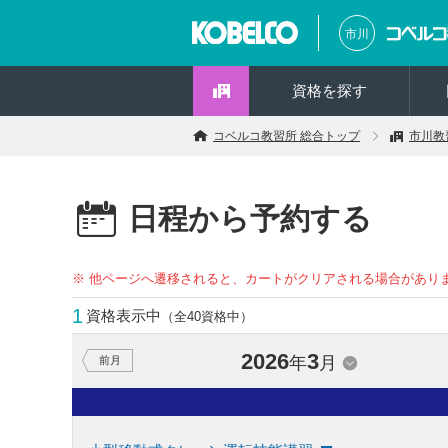
市川
資格を探す
コベルコ教習所 総合トップ
市川教
日程から予約する
※ 他ページへ遷移されると、カートがクリアされる場合があり
1
資格表示中
（全40資格中）
2026
3
年
月
前月