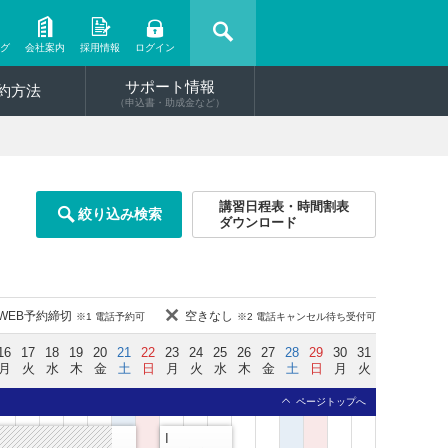
ング
会社案内
採用情報
ログイン
サポート情報
約方法
（申込書・助成金など）
講習日程表・時間割表
絞り込み検索
ダウンロード
WEB予約締切
空きなし
※1 電話予約可
※2 電話キャンセル待ち受付可
16
17
18
19
20
21
22
23
24
25
26
27
28
29
30
31
月
火
水
木
金
土
日
月
火
水
木
金
土
日
月
火
ページトップへ
I