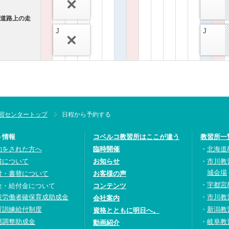
（道路上の走
J
J
習センタートップ
日程から予約する
ト情報
コベルコ教習所はここが違う
教習所一
約をされた方へ
臨時開催
北海道
書について
お知らせ
市川教
城会場
付・書替について
お客様の声
宇都宮
金・給付金について
コンテンツ
設労働者確保育成助成金
市川教
会社案内
育訓練給付制度
新潟教
資格とともに明日へ。
用調整助成金
岐阜教
動画紹介