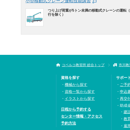
小型移動式クレーン運転技能講習
つり上げ荷重が5トン未満の移動式クレーンの運転
行を除く）
コベルコ教習所 総合トップ
市川教
資格を探す
サポー
機械から探す
ご予
資格一覧から探す
申込
イラストから探す
再交
助成
日程から予約する
建
センター情報・アクセス
教
予約方法
雇