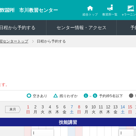
市川教習センター
総合トップ
教習所一覧
eラーニ
日程から予約する
センター情報・アクセス
予
習センタートップ
日程から予約する
ます。
空きあり
残りわずか
予約枠5名以下
1
5
～
1
2
3
4
5
6
7
8
9
10
11
12
13
14
15
来月
日
月
火
水
木
金
土
日
月
火
水
木
金
土
日
技能講習
I
I