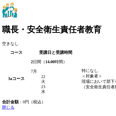
職長・安全衛生責任者教育
空きなし
コース
受講日と受講時間
2
日間（
14.00
時間）
特になし
7月
＜対象者＞
22
3a
コース
火
現場において部下
23
（安全衛生責任者
水
合計金額
：
0
円（税込）
閉じる