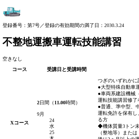
登録番号：第7号／登録の有効期間の満了日：2030.3.24
不整地運搬車運転技能講習
空きなし
コース
受講日と受講時間
つぎのいずれかに
●大型特殊自動車
●車両系建設機械
運転技能講習修了
2
日間（
11.00
時間）
●普通、準中型、
運転免許を保有し
9月
る方
24
X
コース
水
◆機体質量3トン
25
（整地等）または
木