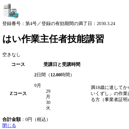
登録番号：第4号／登録の有効期間の満了日：2030.3.24
はい作業主任者技能講習
空きなし
コース
受講日と受講時間
2
日間（
12.00
時間）
9月
満18歳に達して
29
Z
コース
いくずし」の作業
月
る方（事業者証明
30
火
合計金額
：
0
円（税込）
閉じる