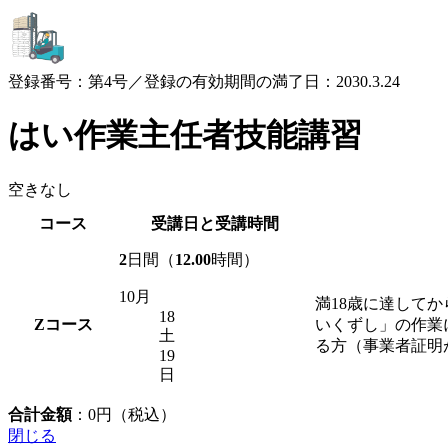
登録番号：第4号／登録の有効期間の満了日：2030.3.24
はい作業主任者技能講習
空きなし
コース
受講日と受講時間
2
日間（
12.00
時間）
10月
満18歳に達して
18
Z
コース
いくずし」の作業
土
る方（事業者証明
19
日
合計金額
：
0
円（税込）
閉じる