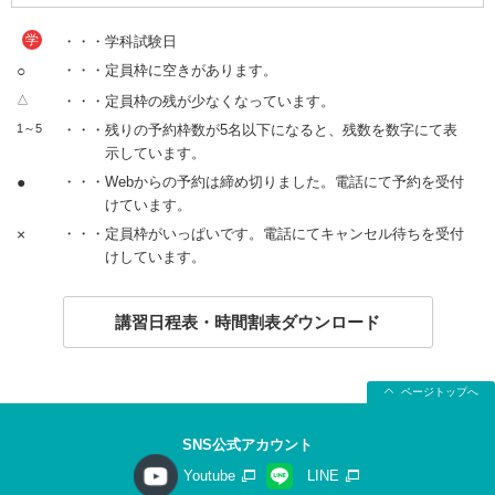
学
・・・学科試験日
○
・・・定員枠に空きがあります。
△
・・・定員枠の残が少なくなっています。
1～5
・・・残りの予約枠数が5名以下になると、残数を数字にて表
示しています。
●
・・・Webからの予約は締め切りました。電話にて予約を受付
けています。
×
・・・定員枠がいっぱいです。電話にてキャンセル待ちを受付
けしています。
講習日程表・時間割表ダウンロード
ページトップへ
SNS公式アカウント
Youtube
LINE