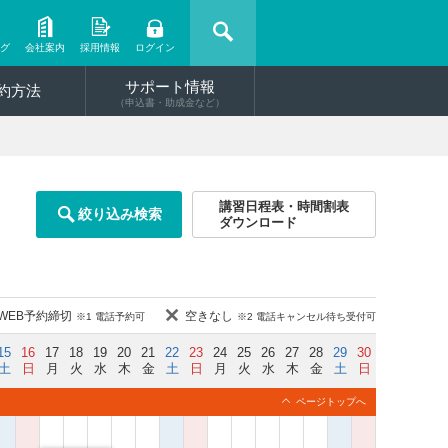
ング
会社案内
採用情報
ログイン
サポート情報
約方法
（申込書・助成金など）
講習日程表・時間割表
絞り込み検索
ダウンロード
WEB予約締切
空きなし
※1 電話予約可
※2 電話キャンセル待ち受付可
15
16
17
18
19
20
21
22
23
24
25
26
27
28
29
30
土
日
月
火
水
木
金
土
日
月
火
水
木
金
土
日
ページトップへ