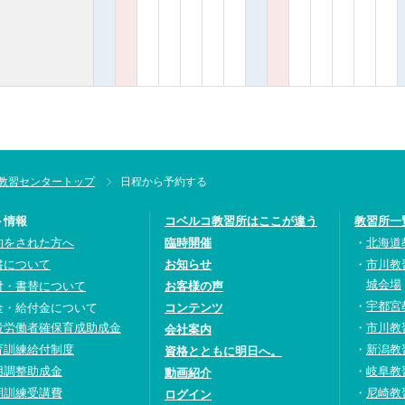
教習センタートップ
日程から予約する
ト情報
コベルコ教習所はここが違う
教習所一
約をされた方へ
臨時開催
北海道
書について
お知らせ
市川教
城会場
付・書替について
お客様の声
宇都宮
金・給付金について
コンテンツ
設労働者確保育成助成金
市川教
会社案内
育訓練給付制度
新潟教
資格とともに明日へ。
用調整助成金
岐阜教
動画紹介
期訓練受講費
尼崎教
ログイン