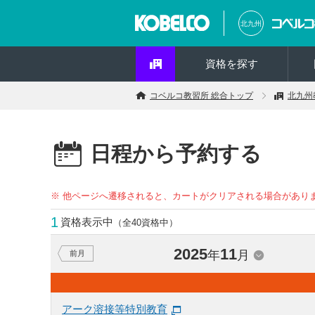
北九州
資格を探す
コベルコ教習所 総合トップ
北九州
日程から予約する
※ 他ページへ遷移されると、カートがクリアされる場合があり
1
資格表示中
（全40資格中）
2025
11
年
月
前月
アーク溶接等特別教育