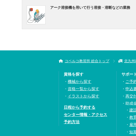
アーク溶接機を用いて行う溶接・溶断などの業務
コベルコ教習所 総合トップ
北九州
資格を探す
サポー
機械から探す
ご予
資格一覧から探す
申込
イラストから探す
再交
助成
日程から予約する
建
センター情報・アクセス
教
予約方法
雇
短