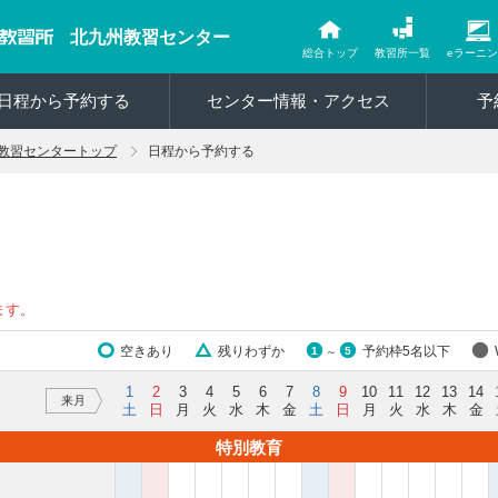
北九州教習センター
総合トップ
教習所一覧
eラーニ
日程から予約する
センター情報・アクセス
予
教習センタートップ
日程から予約する
ます。
空きあり
残りわずか
予約枠5名以下
1
5
～
1
2
3
4
5
6
7
8
9
10
11
12
13
14
来月
土
日
月
火
水
木
金
土
日
月
火
水
木
金
特別教育