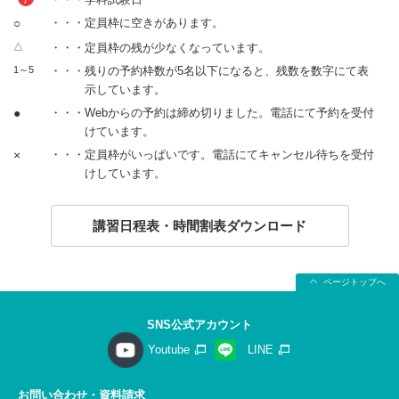
○
・・・定員枠に空きがあります。
△
・・・定員枠の残が少なくなっています。
1～5
・・・残りの予約枠数が5名以下になると、残数を数字にて表
示しています。
●
・・・Webからの予約は締め切りました。電話にて予約を受付
けています。
×
・・・定員枠がいっぱいです。電話にてキャンセル待ちを受付
けしています。
講習日程表・時間割表ダウンロード
ページトップへ
SNS公式アカウント
Youtube
LINE
お問い合わせ・資料請求