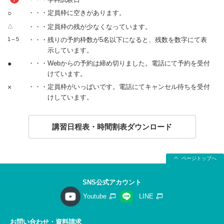
○
・・・定員枠に空きがあります。
△
・・・定員枠の残が少なくなっています。
1～5
・・・残りの予約枠数が5名以下になると、残数を数字にて表
示しています。
●
・・・Webからの予約は締め切りました。電話にて予約を受付
けています。
×
・・・定員枠がいっぱいです。電話にてキャンセル待ちを受付
けしています。
講習日程表・時間割表ダウンロード
ページトップへ
SNS公式アカウント
Youtube
LINE
お問い合わせ・資料請求