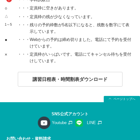
○
・・・定員枠に空きがあります。
△
・・・定員枠の残が少なくなっています。
1～5
・・・残りの予約枠数が5名以下になると、残数を数字にて表
示しています。
●
・・・Webからの予約は締め切りました。電話にて予約を受付
けています。
×
・・・定員枠がいっぱいです。電話にてキャンセル待ちを受付
けしています。
講習日程表・時間割表ダウンロード
ページトップへ
SNS公式アカウント
Youtube
LINE
お問い合わせ・資料請求