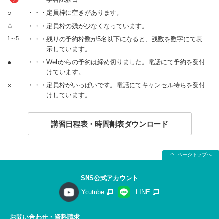
○
・・・定員枠に空きがあります。
△
・・・定員枠の残が少なくなっています。
1～5
・・・残りの予約枠数が5名以下になると、残数を数字にて表
示しています。
●
・・・Webからの予約は締め切りました。電話にて予約を受付
けています。
×
・・・定員枠がいっぱいです。電話にてキャンセル待ちを受付
けしています。
講習日程表・時間割表ダウンロード
ページトップへ
SNS公式アカウント
Youtube
LINE
お問い合わせ・資料請求