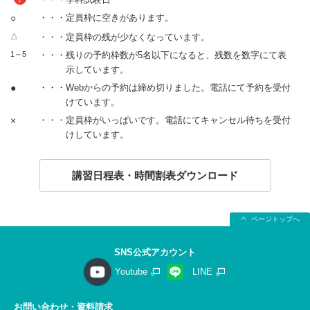
○
・・・定員枠に空きがあります。
△
・・・定員枠の残が少なくなっています。
1～5
・・・残りの予約枠数が5名以下になると、残数を数字にて表
示しています。
●
・・・Webからの予約は締め切りました。電話にて予約を受付
けています。
×
・・・定員枠がいっぱいです。電話にてキャンセル待ちを受付
けしています。
講習日程表・時間割表ダウンロード
ページトップへ
SNS公式アカウント
Youtube
LINE
お問い合わせ・資料請求