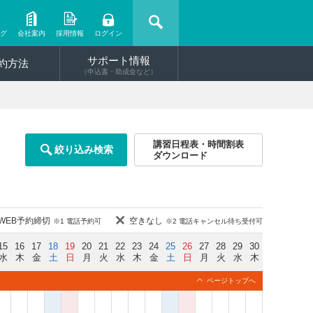
ング
会社案内
採用情報
ログイン
サポート情報
約方法
（申込書・助成金など）
講習日程表・時間割表
絞り込み検索
ダウンロード
WEB予約締切
空きなし
※1 電話予約可
※2 電話キャンセル待ち受付可
15
16
17
18
19
20
21
22
23
24
25
26
27
28
29
30
水
木
金
土
日
月
火
水
木
金
土
日
月
火
水
木
ページトップへ