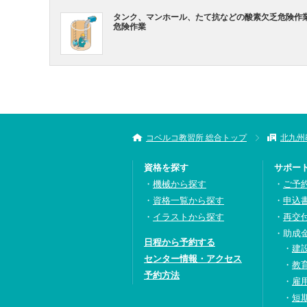
タンク、マンホール、たて抗などの酸素欠乏危険作
危険作業
コベルコ教習所 総合トップ
北九州
資格を探す
サポー
機械から探す
ご予
資格一覧から探す
申込
イラストから探す
再交
助成
日程から予約する
建
センター情報・アクセス
教
予約方法
雇
短