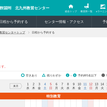
北九州教習センター
総合トップ
教習所一覧
eラーニ
日程から予約する
センター情報・アクセス
予
教習センタートップ
日程から予約する
ます。
空きあり
残りわずか
予約枠5名以下
1
5
～
1
2
3
4
5
6
7
8
9
10
11
12
13
14
来月
水
木
金
土
日
月
火
水
木
金
土
日
月
火
特別教育