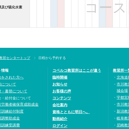
コース
業及び硫化水素
教習センタートップ
日程から予約する
ト情報
コベルコ教習所はここが違う
教習所一
約をされた方へ
臨時開催
北海道
書について
お知らせ
市川教
城会場
付・書替について
お客様の声
宇都宮
金・給付金について
コンテンツ
設労働者確保育成助成金
市川教
会社案内
育訓練給付制度
新潟教
資格とともに明日へ。
用調整助成金
岐阜教
動画紹介
期訓練受講費
尼崎教
ログイン