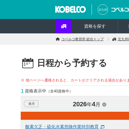
北九州
資格を探す
コベルコ教習所 総合トップ
北九州
日程から予約する
※ 他ページへ遷移されると、カートがクリアされる場合があり
1
資格表示中
（全40資格中）
2026
4
年
月
前月
酸素欠乏・硫化水素危険作業特別教育