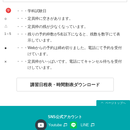
学
・・・学科試験日
○
・・・定員枠に空きがあります。
△
・・・定員枠の残が少なくなっています。
1～5
・・・残りの予約枠数が5名以下になると、残数を数字にて表
示しています。
●
・・・Webからの予約は締め切りました。電話にて予約を受付
けています。
×
・・・定員枠がいっぱいです。電話にてキャンセル待ちを受付
けしています。
講習日程表・時間割表ダウンロード
ページトップへ
SNS公式アカウント
Youtube
LINE