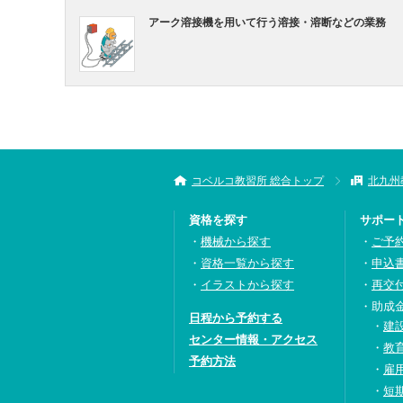
アーク溶接機を用いて行う溶接・溶断などの業務
コベルコ教習所 総合トップ
北九州
資格を探す
サポー
機械から探す
ご予
資格一覧から探す
申込
イラストから探す
再交
助成
日程から予約する
建
センター情報・アクセス
教
予約方法
雇
短