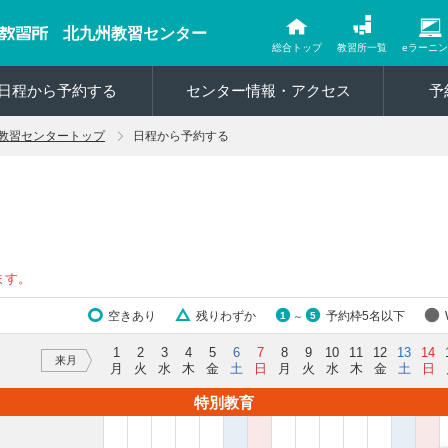
北九州教習センター
総合トップ
教習所一覧
eラーニ
日程から予約する
センター情報・アクセス
予
教習センタートップ
日程から予約する
ます。
空きあり
残りわずか
予約枠5名以下
1
5
～
1
2
3
4
5
6
7
8
9
10
11
12
13
14
来月
月
火
水
木
金
土
日
月
火
水
木
金
土
日
特別教育