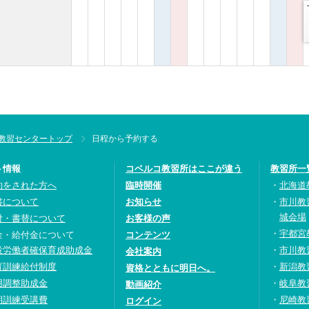
教習センタートップ
日程から予約する
ト情報
コベルコ教習所はここが違う
教習所一
約をされた方へ
臨時開催
北海道
書について
お知らせ
市川教
城会場
付・書替について
お客様の声
宇都宮
金・給付金について
コンテンツ
設労働者確保育成助成金
市川教
会社案内
育訓練給付制度
新潟教
資格とともに明日へ。
用調整助成金
岐阜教
動画紹介
期訓練受講費
尼崎教
ログイン