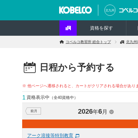
北九州
資格を探す
コベルコ教習所 総合トップ
北九州
日程から予約する
※ 他ページへ遷移されると、カートがクリアされる場合があり
1
資格表示中
（全40資格中）
2026
6
年
月
前月
アーク溶接等特別教育