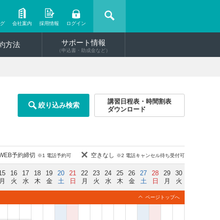
ング
会社案内
採用情報
ログイン
サポート情報
約方法
（申込書・助成金など）
講習日程表・時間割表
絞り込み検索
ダウンロード
WEB予約締切
空きなし
※1 電話予約可
※2 電話キャンセル待ち受付可
15
16
17
18
19
20
21
22
23
24
25
26
27
28
29
30
月
火
水
木
金
土
日
月
火
水
木
金
土
日
月
火
ページトップへ