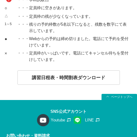
○
・・・定員枠に空きがあります。
△
・・・定員枠の残が少なくなっています。
1～5
・・・残りの予約枠数が5名以下になると、残数を数字にて表
示しています。
●
・・・Webからの予約は締め切りました。電話にて予約を受付
けています。
×
・・・定員枠がいっぱいです。電話にてキャンセル待ちを受付
けしています。
講習日程表・時間割表ダウンロード
ページトップへ
SNS公式アカウント
Youtube
LINE
お問い合わせ・資料請求