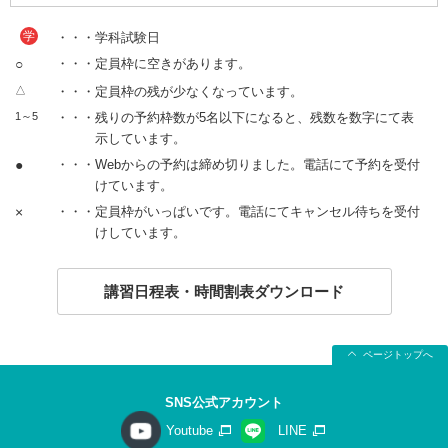
学
・・・学科試験日
○
・・・定員枠に空きがあります。
△
・・・定員枠の残が少なくなっています。
1～5
・・・残りの予約枠数が5名以下になると、残数を数字にて表
示しています。
●
・・・Webからの予約は締め切りました。電話にて予約を受付
けています。
×
・・・定員枠がいっぱいです。電話にてキャンセル待ちを受付
けしています。
講習日程表・時間割表ダウンロード
ページトップへ
SNS公式アカウント
Youtube
LINE