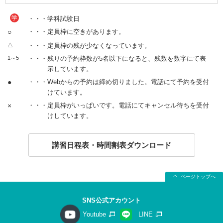
学
・・・学科試験日
○
・・・定員枠に空きがあります。
△
・・・定員枠の残が少なくなっています。
1～5
・・・残りの予約枠数が5名以下になると、残数を数字にて表
示しています。
●
・・・Webからの予約は締め切りました。電話にて予約を受付
けています。
×
・・・定員枠がいっぱいです。電話にてキャンセル待ちを受付
けしています。
講習日程表・時間割表ダウンロード
ページトップへ
SNS公式アカウント
Youtube
LINE