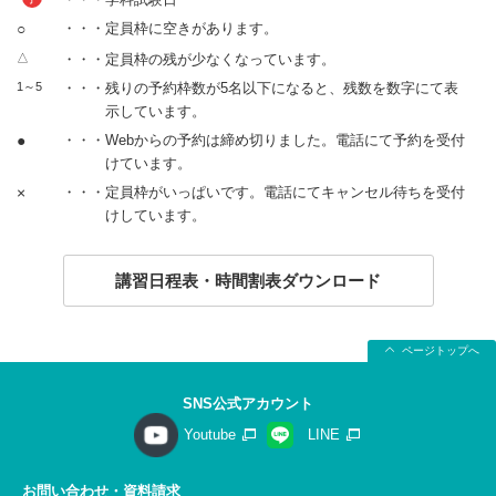
○
・・・定員枠に空きがあります。
△
・・・定員枠の残が少なくなっています。
1～5
・・・残りの予約枠数が5名以下になると、残数を数字にて表
示しています。
●
・・・Webからの予約は締め切りました。電話にて予約を受付
けています。
×
・・・定員枠がいっぱいです。電話にてキャンセル待ちを受付
けしています。
講習日程表・時間割表ダウンロード
ページトップへ
SNS公式アカウント
Youtube
LINE
お問い合わせ・資料請求