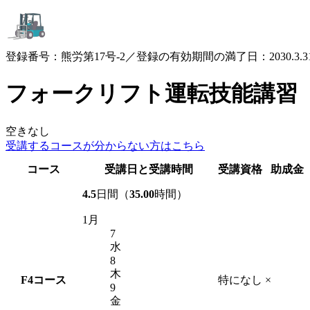
登録番号：熊労第17号-2／登録の有効期間の満了日：2030.3.3
フォークリフト運転技能講習
空きなし
受講するコースが
分からない方はこちら
コース
受講日と受講時間
受講資格
助成金
4.5
日間（
35.00
時間）
1月
7
水
8
木
F4
コース
特になし
×
9
金