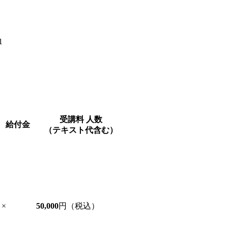
1
受講料
人数
給付金
（テキスト代含む）
×
50,000
円（税込）