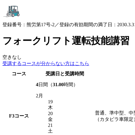
登録番号：熊労第17号-2／登録の有効期間の満了日：2030.3.3
フォークリフト運転技能講習
空きなし
受講するコースが
分からない方はこちら
コース
受講日と受講時間
4
日間（
31.00
時間）
2月
19
木
普通、準中型、中
20
F3
コース
金
（カタピラ車限定
21
土