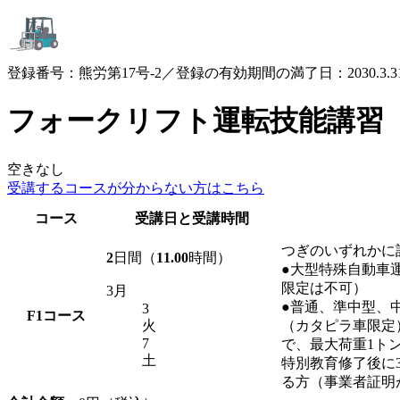
登録番号：熊労第17号-2／登録の有効期間の満了日：2030.3.3
フォークリフト運転技能講習
空きなし
受講するコースが
分からない方はこちら
コース
受講日と受講時間
つぎのいずれかに
2
日間（
11.00
時間）
●大型特殊自動車
限定は不可）
3月
●普通、準中型、
3
F1
コース
火
（カタピラ車限定
7
で、最大荷重1ト
土
特別教育修了後に
る方（事業者証明