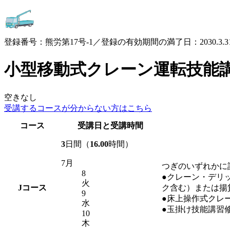
登録番号：熊労第17号-1／登録の有効期間の満了日：2030.3.3
小型移動式クレーン運転技能
空きなし
受講するコースが
分からない方はこちら
コース
受講日と受講時間
3
日間（
16.00
時間）
7月
つぎのいずれかに
8
●クレーン・デリ
火
J
コース
ク含む）または揚
9
●床上操作式クレ
水
●玉掛け技能講習
10
木