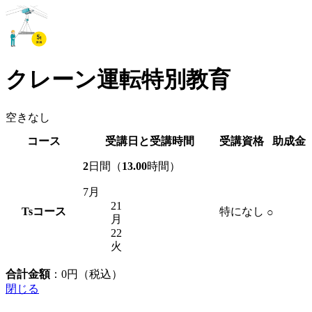
クレーン運転特別教育
空きなし
コース
受講日と受講時間
受講資格
助成金
2
日間（
13.00
時間）
7月
21
Ts
コース
特になし
○
月
22
火
合計金額
：
0
円（税込）
閉じる