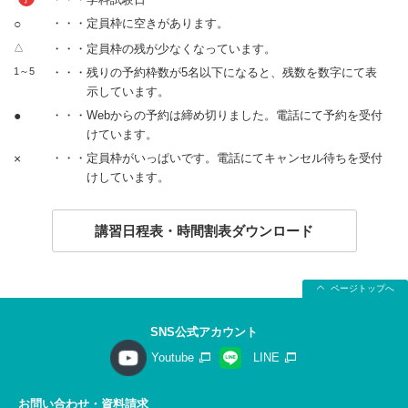
○
・・・定員枠に空きがあります。
△
・・・定員枠の残が少なくなっています。
1～5
・・・残りの予約枠数が5名以下になると、残数を数字にて表
示しています。
●
・・・Webからの予約は締め切りました。電話にて予約を受付
けています。
×
・・・定員枠がいっぱいです。電話にてキャンセル待ちを受付
けしています。
講習日程表・時間割表ダウンロード
ページトップへ
SNS公式アカウント
Youtube
LINE
お問い合わせ・資料請求