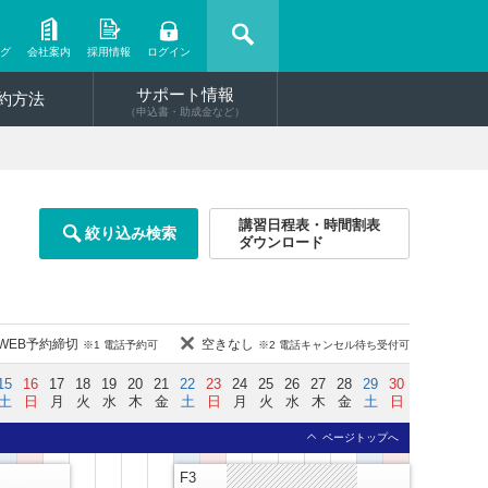
ング
会社案内
採用情報
ログイン
サポート情報
約方法
（申込書・助成金など）
講習日程表・時間割表
絞り込み検索
ダウンロード
WEB予約締切
空きなし
※1 電話予約可
※2 電話キャンセル待ち受付可
15
16
17
18
19
20
21
22
23
24
25
26
27
28
29
30
土
日
月
火
水
木
金
土
日
月
火
水
木
金
土
日
ページトップへ
F3