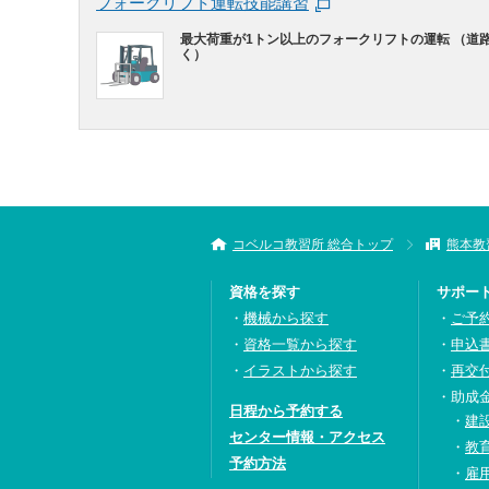
フォークリフト運転技能講習
最大荷重が1トン以上のフォークリフトの運転 （道
く）
コベルコ教習所 総合トップ
熊本教
資格を探す
サポー
機械から探す
ご予
資格一覧から探す
申込
イラストから探す
再交
助成
日程から予約する
建
センター情報・アクセス
教
予約方法
雇