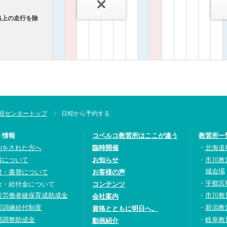
路上の走行を除
習センタートップ
日程から予約する
ト情報
コベルコ教習所はここが違う
教習所一
約をされた方へ
臨時開催
北海道
書について
お知らせ
市川教
城会場
付・書替について
お客様の声
宇都宮
金・給付金について
コンテンツ
設労働者確保育成助成金
市川教
会社案内
育訓練給付制度
新潟教
資格とともに明日へ。
用調整助成金
岐阜教
動画紹介