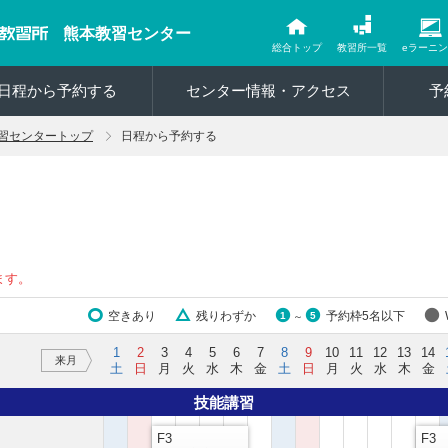
熊本教習センター
総合トップ
教習所一覧
eラーニ
日程から予約する
センター情報・アクセス
予
習センタートップ
日程から予約する
ます。
空きあり
残りわずか
予約枠5名以下
1
5
～
1
2
3
4
5
6
7
8
9
10
11
12
13
14
来月
土
日
月
火
水
木
金
土
日
月
火
水
木
金
技能講習
F3
F3