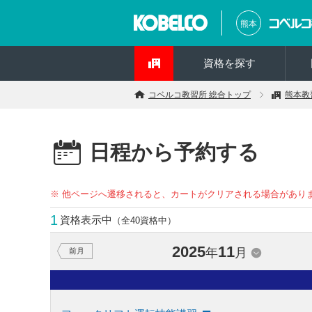
熊本
資格を探す
コベルコ教習所 総合トップ
熊本教
日程から予約する
※ 他ページへ遷移されると、カートがクリアされる場合があり
1
資格表示中
（全40資格中）
2025
11
年
月
前月