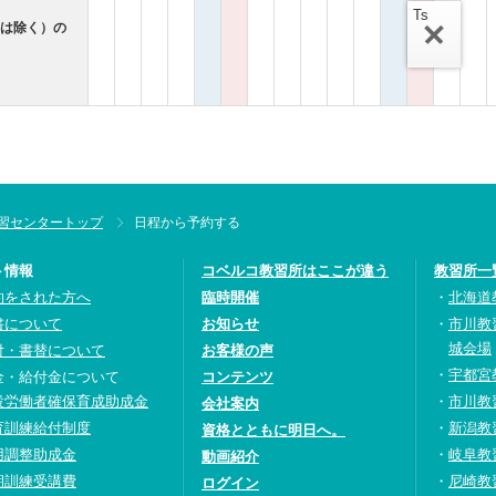
Ts
ンは除く）の
習センタートップ
日程から予約する
ト情報
コベルコ教習所はここが違う
教習所一
約をされた方へ
臨時開催
北海道
書について
お知らせ
市川教
城会場
付・書替について
お客様の声
宇都宮
金・給付金について
コンテンツ
設労働者確保育成助成金
市川教
会社案内
育訓練給付制度
新潟教
資格とともに明日へ。
用調整助成金
岐阜教
動画紹介
期訓練受講費
尼崎教
ログイン