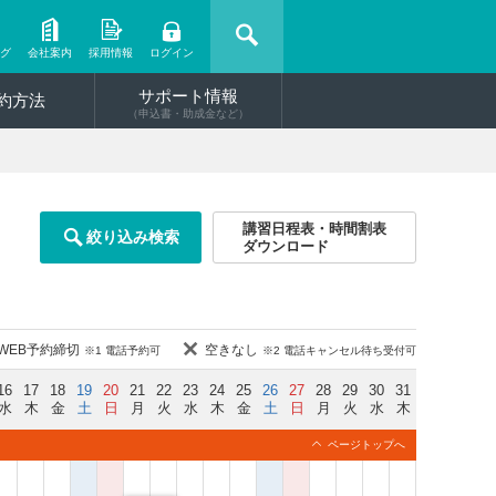
ング
会社案内
採用情報
ログイン
サポート情報
約方法
（申込書・助成金など）
講習日程表・時間割表
絞り込み検索
ダウンロード
WEB予約締切
空きなし
※1 電話予約可
※2 電話キャンセル待ち受付可
16
17
18
19
20
21
22
23
24
25
26
27
28
29
30
31
水
木
金
土
日
月
火
水
木
金
土
日
月
火
水
木
ページトップへ