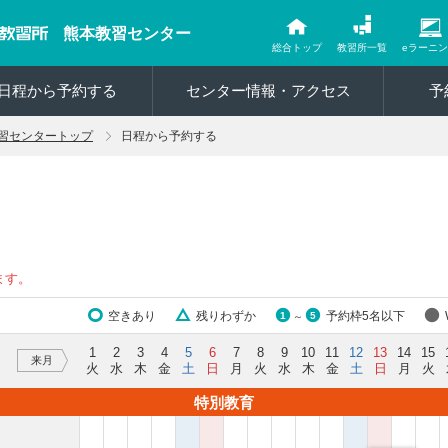
熊本教習センター
総合トップ
教習所一覧
eラーニ
日程から予約する
センター情報・アクセス
予
習センタートップ
日程から予約する
ます。
空きあり
残りわずか
予約枠5名以下
1
5
～
1
2
3
4
5
6
7
8
9
10
11
12
13
14
15
来月
火
水
木
金
土
日
月
火
水
木
金
土
日
月
火
特別教育