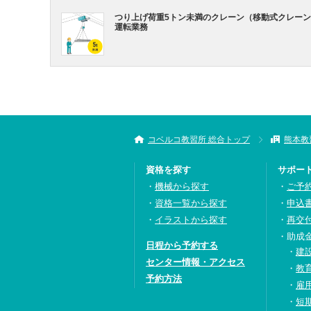
つり上げ荷重5トン未満のクレーン（移動式クレー
運転業務
コベルコ教習所 総合トップ
熊本教
資格を探す
サポー
機械から探す
ご予
資格一覧から探す
申込
イラストから探す
再交
助成
日程から予約する
建
センター情報・アクセス
教
予約方法
雇
短