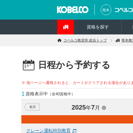
熊本
資格を探す
コベルコ教習所 総合トップ
熊本教
日程から予約する
※ 他ページへ遷移されると、カートがクリアされる場合があり
1
資格表示中
（全40資格中）
2025
7
年
月
前月
クレーン運転特別教育