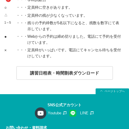
○
・・・定員枠に空きがあります。
△
・・・定員枠の残が少なくなっています。
1～5
・・・残りの予約枠数が5名以下になると、残数を数字にて表
示しています。
●
・・・Webからの予約は締め切りました。電話にて予約を受付
けています。
×
・・・定員枠がいっぱいです。電話にてキャンセル待ちを受付
けしています。
講習日程表・時間割表ダウンロード
ページトップへ
SNS公式アカウント
Youtube
LINE
お問い合わせ・資料請求