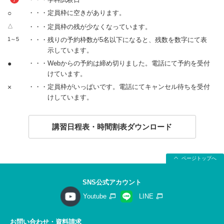
○
・・・定員枠に空きがあります。
△
・・・定員枠の残が少なくなっています。
1～5
・・・残りの予約枠数が5名以下になると、残数を数字にて表
示しています。
●
・・・Webからの予約は締め切りました。電話にて予約を受付
けています。
×
・・・定員枠がいっぱいです。電話にてキャンセル待ちを受付
けしています。
講習日程表・時間割表ダウンロード
ページトップへ
SNS公式アカウント
Youtube
LINE
お問い合わせ・資料請求