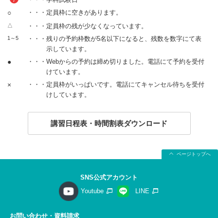
○
・・・定員枠に空きがあります。
△
・・・定員枠の残が少なくなっています。
1～5
・・・残りの予約枠数が5名以下になると、残数を数字にて表
示しています。
●
・・・Webからの予約は締め切りました。電話にて予約を受付
けています。
×
・・・定員枠がいっぱいです。電話にてキャンセル待ちを受付
けしています。
講習日程表・時間割表ダウンロード
ページトップへ
SNS公式アカウント
Youtube
LINE
お問い合わせ・資料請求