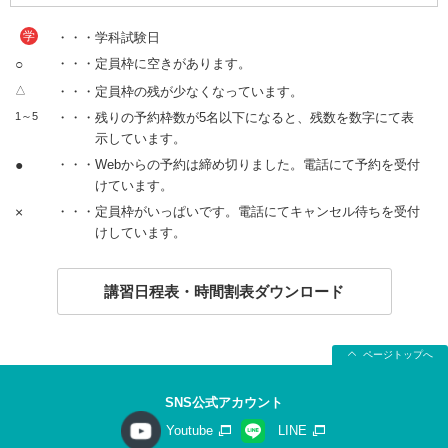
学
・・・学科試験日
○
・・・定員枠に空きがあります。
△
・・・定員枠の残が少なくなっています。
1～5
・・・残りの予約枠数が5名以下になると、残数を数字にて表
示しています。
●
・・・Webからの予約は締め切りました。電話にて予約を受付
けています。
×
・・・定員枠がいっぱいです。電話にてキャンセル待ちを受付
けしています。
講習日程表・時間割表ダウンロード
ページトップへ
SNS公式アカウント
Youtube
LINE