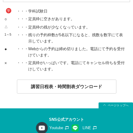
学
・・・学科試験日
○
・・・定員枠に空きがあります。
△
・・・定員枠の残が少なくなっています。
1～5
・・・残りの予約枠数が5名以下になると、残数を数字にて表
示しています。
●
・・・Webからの予約は締め切りました。電話にて予約を受付
けています。
×
・・・定員枠がいっぱいです。電話にてキャンセル待ちを受付
けしています。
講習日程表・時間割表ダウンロード
ページトップへ
SNS公式アカウント
Youtube
LINE