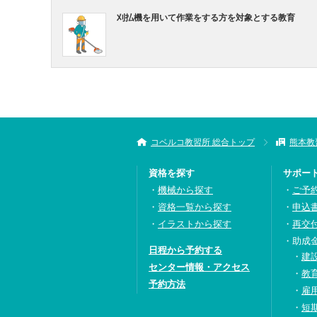
刈払機を用いて作業をする方を対象とする教育
コベルコ教習所 総合トップ
熊本教
資格を探す
サポー
機械から探す
ご予
資格一覧から探す
申込
イラストから探す
再交
助成
日程から予約する
建
センター情報・アクセス
教
予約方法
雇
短