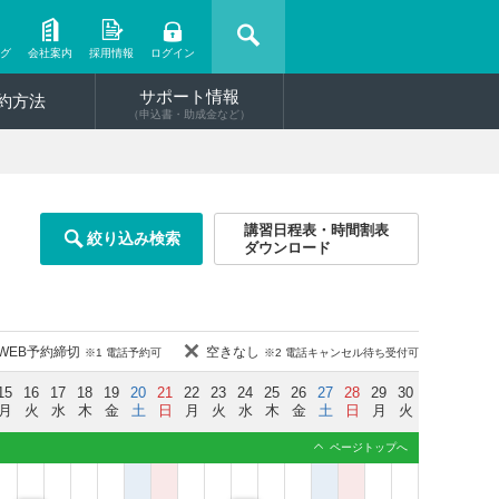
ング
会社案内
採用情報
ログイン
サポート情報
約方法
（申込書・助成金など）
講習日程表・時間割表
絞り込み検索
ダウンロード
WEB予約締切
空きなし
※1 電話予約可
※2 電話キャンセル待ち受付可
15
16
17
18
19
20
21
22
23
24
25
26
27
28
29
30
月
火
水
木
金
土
日
月
火
水
木
金
土
日
月
火
ページトップへ