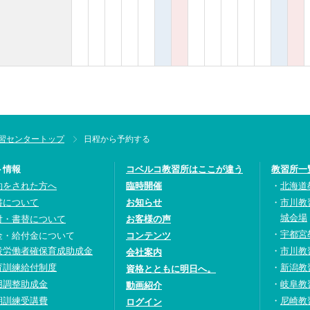
習センタートップ
日程から予約する
ト情報
コベルコ教習所はここが違う
教習所一
約をされた方へ
臨時開催
北海道
書について
お知らせ
市川教
城会場
付・書替について
お客様の声
宇都宮
金・給付金について
コンテンツ
設労働者確保育成助成金
市川教
会社案内
育訓練給付制度
新潟教
資格とともに明日へ。
用調整助成金
岐阜教
動画紹介
期訓練受講費
尼崎教
ログイン