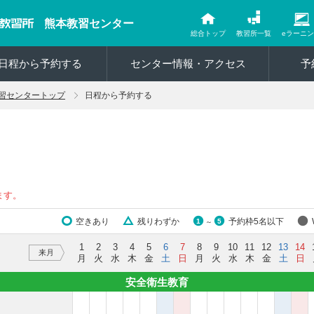
熊本教習センター
総合トップ
教習所一覧
eラーニ
日程から予約する
センター情報・アクセス
予
習センタートップ
日程から予約する
ます。
空きあり
残りわずか
予約枠5名以下
1
5
～
1
2
3
4
5
6
7
8
9
10
11
12
13
14
来月
月
火
水
木
金
土
日
月
火
水
木
金
土
日
安全衛生教育