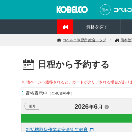
熊本
資格を探す
コベルコ教習所 総合トップ
熊本教
日程から予約する
※ 他ページへ遷移されると、カートがクリアされる場合があり
1
資格表示中
（全40資格中）
2026
6
年
月
前月
刈払機取扱作業者安全衛生教育