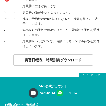
○
・・・定員枠に空きがあります。
△
・・・定員枠の残が少なくなっています。
1～5
・・・残りの予約枠数が5名以下になると、残数を数字にて表
示しています。
●
・・・Webからの予約は締め切りました。電話にて予約を受付
けています。
×
・・・定員枠がいっぱいです。電話にてキャンセル待ちを受付
けしています。
講習日程表・時間割表ダウンロード
ページトップへ
SNS公式アカウント
Youtube
LINE
お問い合わせ・資料請求