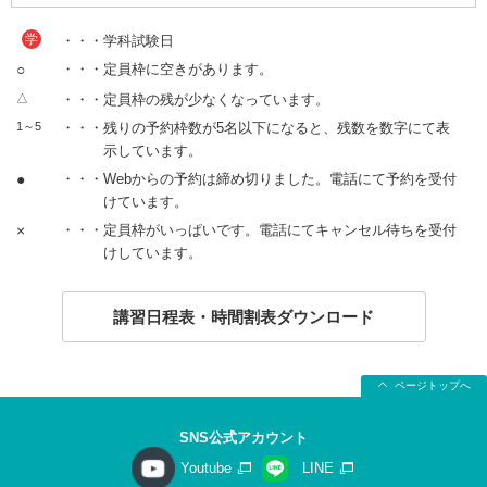
学
・・・学科試験日
○
・・・定員枠に空きがあります。
△
・・・定員枠の残が少なくなっています。
1～5
・・・残りの予約枠数が5名以下になると、残数を数字にて表
示しています。
●
・・・Webからの予約は締め切りました。電話にて予約を受付
けています。
×
・・・定員枠がいっぱいです。電話にてキャンセル待ちを受付
けしています。
講習日程表・時間割表ダウンロード
ページトップへ
SNS公式アカウント
Youtube
LINE