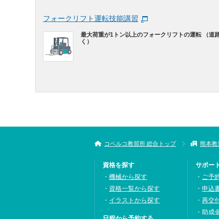
フォークリフト運転技能講習
最大荷重が1トン以上のフォークリフトの運転 （道
く）
コベルコ教習所 総合トップ
熊本教
資格を探す
サポー
機械から探す
ご予
資格一覧から探す
申込
イラストから探す
再交
助成
日程から予約する