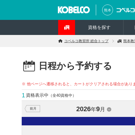
熊本
資格を探す
コベルコ教習所 総合トップ
熊本教
日程から予約する
※ 他ページへ遷移されると、カートがクリアされる場合があり
1
資格表示中
（全40資格中）
2026
9
年
月
前月