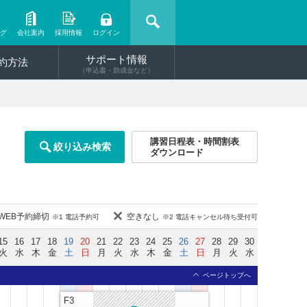
ング
会社案内
採用情報
ログイン
サポート情報
約方法
（申込書・助成金など）
講習日程表・時間割表
絞り込み検索
ダウンロード
WEB予約締切
空きなし
※1 電話予約可
※2 電話キャンセル待ち受付可
15
16
17
18
19
20
21
22
23
24
25
26
27
28
29
30
火
水
木
金
土
日
月
火
水
木
金
土
日
月
火
水
ページトップへ
F3