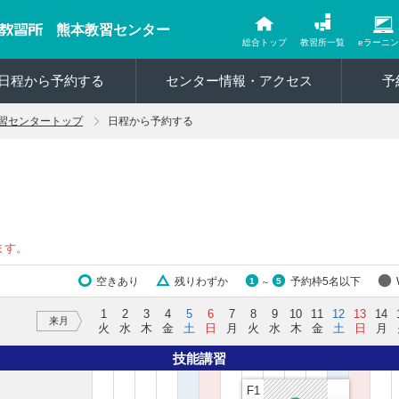
熊本教習センター
総合トップ
教習所一覧
eラーニ
日程から予約する
センター情報・アクセス
予
習センタートップ
日程から予約する
ます。
空きあり
残りわずか
予約枠5名以下
1
5
～
1
2
3
4
5
6
7
8
9
10
11
12
13
14
来月
火
水
木
金
土
日
月
火
水
木
金
土
日
月
技能講習
F1