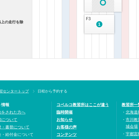
F3
路上の走行を除
1
習センタートップ
日程から予約する
ト情報
コベルコ教習所はここが違う
教習所一
約をされた方へ
臨時開催
北海道
書について
お知らせ
市川教
城会場
付・書替について
お客様の声
宇都宮
金・給付金について
コンテンツ