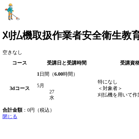
刈払機取扱作業者安全衛生教
空きなし
コース
受講日と受講時間
受講資
1
日間（
6.00
時間）
特になし
5月
3d
コース
＜対象者＞
27
刈払機を用いて作
水
合計金額
：
0
円（税込）
閉じる