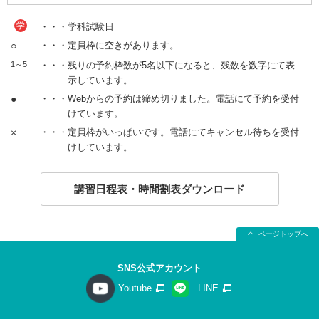
学
・・・学科試験日
○
・・・定員枠に空きがあります。
1～5
・・・残りの予約枠数が5名以下になると、残数を数字にて表
示しています。
●
・・・Webからの予約は締め切りました。電話にて予約を受付
けています。
×
・・・定員枠がいっぱいです。電話にてキャンセル待ちを受付
けしています。
講習日程表・時間割表ダウンロード
ページトップへ
SNS公式アカウント
Youtube
LINE