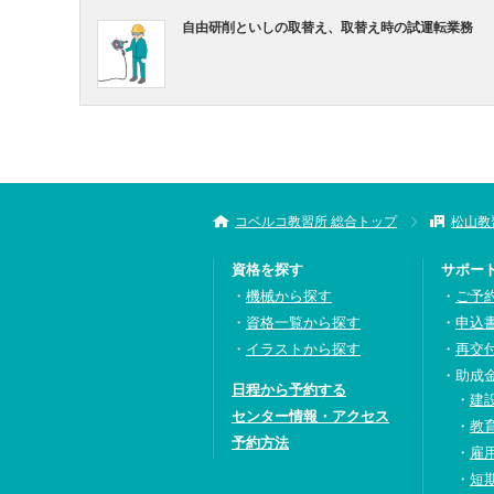
自由研削といしの取替え、取替え時の試運転業務
コベルコ教習所 総合トップ
松山教
資格を探す
サポー
機械から探す
ご予
資格一覧から探す
申込
イラストから探す
再交
助成
日程から予約する
建
センター情報・アクセス
教
予約方法
雇
短