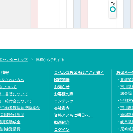
Tg
習センタートップ
日程から予約する
ト情報
コベルコ教習所はここが違う
教習所一
約をされた方へ
臨時開催
北海道
書について
お知らせ
市川教
城会場
付・書替について
お客様の声
宇都宮
金・給付金について
コンテンツ
設労働者確保育成助成金
市川教
会社案内
育訓練給付制度
新潟教
資格とともに明日へ。
用調整助成金
岐阜教
動画紹介
期訓練受講費
尼崎教
ログイン