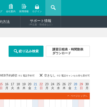
ング
会社案内
採用情報
ログイン
サポート情報
約方法
（申込書・助成金など）
講習日程表・時間割表
絞り込み検索
ダウンロード
WEB予約締切
空きなし
※1 電話予約可
※2 電話キャンセル待ち受付可
15
16
17
18
19
20
21
22
23
24
25
26
27
28
29
30
日
月
火
水
木
金
土
日
月
火
水
木
金
土
日
月
ページトップへ