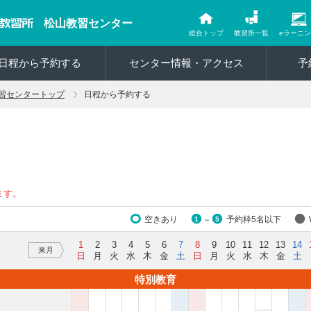
松山教習センター
総合トップ
教習所一覧
eラーニ
日程から予約する
センター情報・アクセス
予
習センタートップ
日程から予約する
ます。
空きあり
予約枠5名以下
1
5
～
1
2
3
4
5
6
7
8
9
10
11
12
13
14
来月
日
月
火
水
木
金
土
日
月
火
水
木
金
土
特別教育