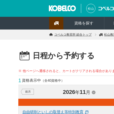
松山
資格を探す
コベルコ教習所 総合トップ
松山教
日程から予約する
※ 他ページへ遷移されると、カートがクリアされる場合があり
1
資格表示中
（全40資格中）
2026
11
年
月
前月
自由研削といしの取替え等特別教育